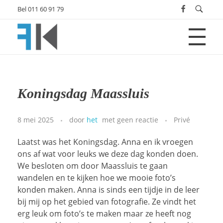
Bel 011 60 91 79
Fotografie | Film | Webdesign | Qrios Media
Fotografie | Film | Webdesign | Qrios Media
Koningsdag Maassluis
8 mei 2025
door
het
met
geen reactie
Privé
Laatst was het Koningsdag. Anna en ik vroegen
ons af wat voor leuks we deze dag konden doen.
We besloten om door Maassluis te gaan
wandelen en te kijken hoe we mooie foto’s
konden maken. Anna is sinds een tijdje in de leer
bij mij op het gebied van fotografie. Ze vindt het
erg leuk om foto’s te maken maar ze heeft nog