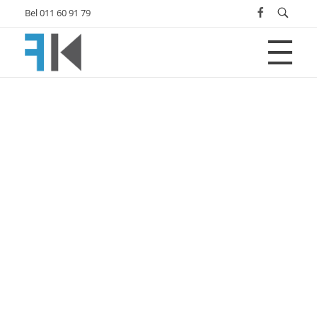
Bel 011 60 91 79
Fotografie | Film | Webdesign | Qrios Media
Fotografie | Film | Webdesign | Qrios Media